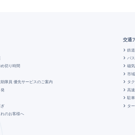
交通
鉄道
項
バス
締め切り時間
磁気
市域
助隊員 優先サービスのご案内
タク
出発
高速
駐車
継ぎ
ター
連れのお客様へ