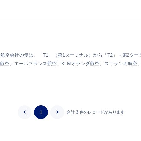
航空会社の便は、「T1」（第1ターミナル）から「T2」（第2ター
デルタ航空、エールフランス航空、KLMオランダ航空、スリランカ航空
「...
1
合計
3
件のレコードがあります