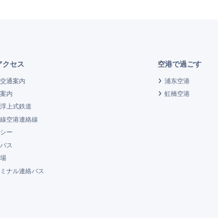
アクセス
空港で過ごす
交通案内
浦东空港
案内
虹橋空港
浮上式鉄道
線空港連絡線
シー
バス
場
ミナル連絡バス