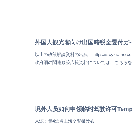
フライト情報
サービス
交
外国人観光客向け出国時税金還付ガ
以上の政策解読資料の出典： https://scyxs.mofcom.gov.c
政府網の関連政策広報資料については、こちらをご覧ください： h
境外人员如何申领临时驾驶许可Temporary Dr
来源：第4焦点上海交警微发布