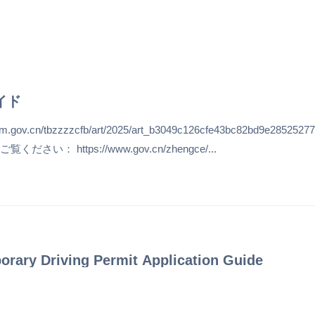
通アクセス
サービス施設
空港で過ごす
イド
n/tbzzzzcfb/art/2025/art_b3049c126cfe43bc82bd9e28525277
ttps://www.gov.cn/zhengce/...
iving Permit Application Guide