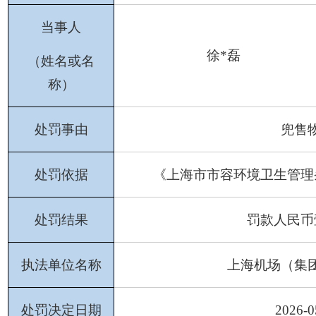
当事人
徐
*磊
（姓名或名
称）
处罚事由
兜售
处罚依据
《上海市市容环境卫生管理
处罚结果
罚款人民币
执法单位名称
上海机场（集
处罚决定日期
202
6
-
0