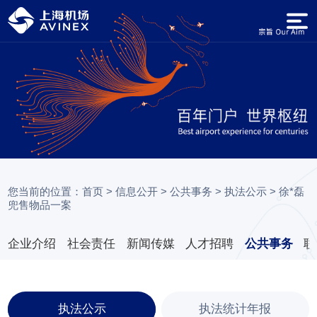
您当前的位置：
首页
>
信息公开
>
公共事务
>
执法公示
>
徐*磊
兜售物品一案
企业介绍
社会责任
新闻传媒
人才招聘
公共事务
联
执法公示
执法统计年报