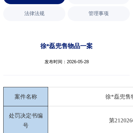
法律法规
管理事项
徐*磊兜售物品一案
发布时间：2026-05-28
案件名称
徐
*磊
兜
售
处罚决定书编
第
212026
号