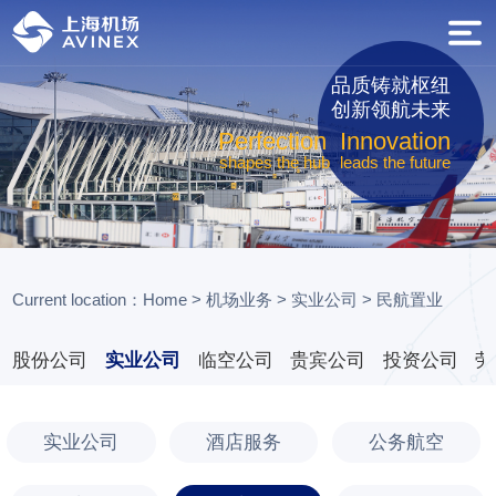
品质铸就枢纽
创新领航未来
Perfection
Innovation
shapes the hub
leads the future
Current location：
Home
>
机场业务
>
实业公司
>
民航置业
股份公司
实业公司
临空公司
贵宾公司
投资公司
劳
实业公司
酒店服务
公务航空